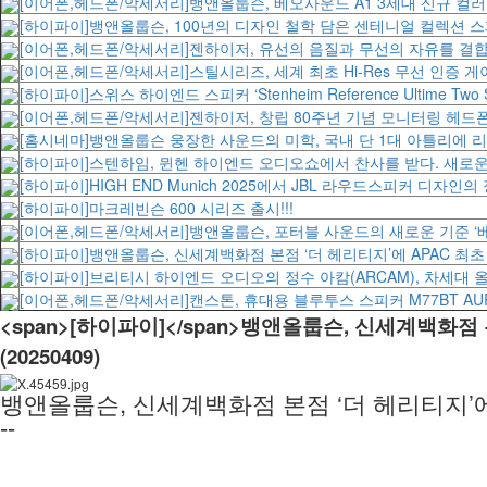
[이어폰,헤드폰/악세서리]뱅앤올룹슨, 베오사운드 A1 3세대 신규 컬러 ‘
[하이파이]뱅앤올룹슨, 100년의 디자인 철학 담은 센테니얼 컬렉션 스페
[이어폰,헤드폰/악세서리]젠하이저, 유선의 음질과 무선의 자유를 결합한 
[이어폰,헤드폰/악세서리]스틸시리즈, 세계 최초 Hi-Res 무선 인증 게
[하이파이]스위스 하이엔드 스피커 ‘Stenheim Reference Ultime Two SX’
[이어폰,헤드폰/악세서리]젠하이저, 창립 80주년 기념 모니터링 헤드폰 
[홈시네마]뱅앤올룹슨 웅장한 사운드의 미학, 국내 단 1대 아틀리에 리
[하이파이]스텐하임, 뮌헨 하이엔드 오디오쇼에서 찬사를 받다. 새로운 서브우퍼 
[하이파이]HIGH END Munich 2025에서 JBL 라우드스피커 디자인의 
[하이파이]마크레빈슨 600 시리즈 출시!!!
[이어폰,헤드폰/악세서리]뱅앤올룹슨, 포터블 사운드의 새로운 기준 ‘베오
[하이파이]뱅앤올룹슨, 신세계백화점 본점 ‘더 헤리티지’에 APAC 최초
[하이파이]브리티시 하이엔드 오디오의 정수 아캄(ARCAM), 차세대 올인원
[이어폰,헤드폰/악세서리]캔스톤, 휴대용 블루투스 스피커 M77BT AUR
<span>[하이파이]</span>뱅앤올룹슨, 신세계백화점 
(20250409)
뱅앤올룹슨, 신세계백화점 본점 ‘더 헤리티지’에 
--