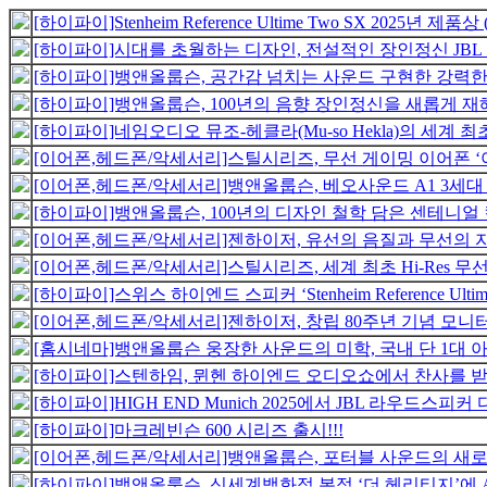
[하이파이]Stenheim Reference Ultime Two SX 2025년 제품상 (Produ
[하이파이]시대를 초월하는 디자인, 전설적인 장인정신 JBL Su
[하이파이]뱅앤올룹슨, 공간감 넘치는 사운드 구현한 강력한 
[하이파이]뱅앤올룹슨, 100년의 음향 장인정신을 새롭게 재해석
[하이파이]네임오디오 뮤조-헤클라(Mu-so Hekla)의 세계 최초
[이어폰,헤드폰/악세서리]스틸시리즈, 무선 게이밍 이어폰 ‘아
[이어폰,헤드폰/악세서리]뱅앤올룹슨, 베오사운드 A1 3세대 신
[하이파이]뱅앤올룹슨, 100년의 디자인 철학 담은 센테니얼 
[이어폰,헤드폰/악세서리]젠하이저, 유선의 음질과 무선의 자유
[이어폰,헤드폰/악세서리]스틸시리즈, 세계 최초 Hi-Res 무
[하이파이]스위스 하이엔드 스피커 ‘Stenheim Reference Ultime Tw
[이어폰,헤드폰/악세서리]젠하이저, 창립 80주년 기념 모니터
[홈시네마]뱅앤올룹슨 웅장한 사운드의 미학, 국내 단 1대 
[하이파이]스텐하임, 뮌헨 하이엔드 오디오쇼에서 찬사를 받다. 새로운
[하이파이]HIGH END Munich 2025에서 JBL 라우드스피커
[하이파이]마크레빈슨 600 시리즈 출시!!!
[이어폰,헤드폰/악세서리]뱅앤올룹슨, 포터블 사운드의 새로운 
[하이파이]뱅앤올룹슨, 신세계백화점 본점 ‘더 헤리티지’에 A